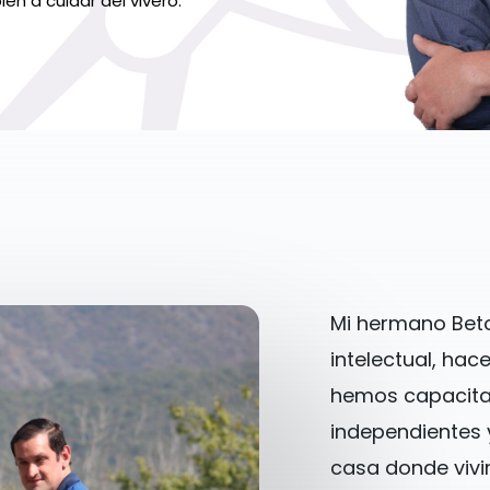
én a cuidar del vivero.
Mi hermano
Bet
intelectual, ha
hemos capacita
independientes 
casa donde vivi