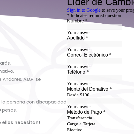
arás.
ativo.
 Andares, A.B.P. se
be la persona con discapacidad
0 pesos.
 ellos necesitan!