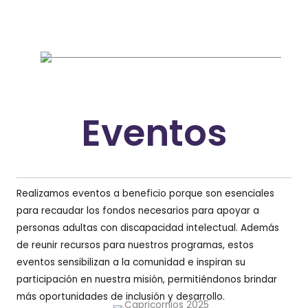
Reducción de las desigualdades
Promovemos activamente la participación activa y la
representación de las personas con discapacidad en
la toma de decisiones, asegurando que sus voces
sean escuchadas y sus derechos sean respetados.
Eventos
Realizamos eventos a beneficio porque son esenciales
para recaudar los fondos necesarios para apoyar a
personas adultas con discapacidad intelectual. Además
de reunir recursos para nuestros programas, estos
eventos sensibilizan a la comunidad e inspiran su
participación en nuestra misión, permitiéndonos brindar
más oportunidades de inclusión y desarrollo.