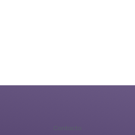
Haz tu donativo en especie o en efectivo. Participa como
voluntario en el área de capacitación, convive con nuestros
integrantes organizando un evento como posada
navideña, o una actividad dentro o fuera de nuestras
instalaciones.
Voluntarios
Contacto