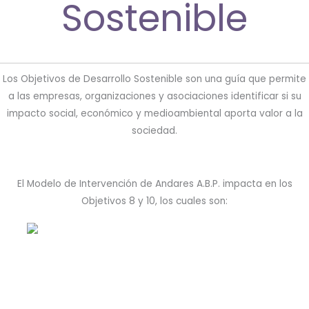
Sostenible
Los Objetivos de Desarrollo Sostenible son una guía que permite
a las empresas, organizaciones y asociaciones identificar si su
impacto social, económico y medioambiental aporta valor a la
sociedad.
El Modelo de Intervención de Andares A.B.P. impacta en los
Objetivos 8 y 10, los cuales son:
Trabajo decente y crecimiento
económico
Buscamos fomentar un entorno inclusivo donde
puedan desarrollar sus habilidades a través de la
capacitación laboral y la promoción de empleos
inclusivos.