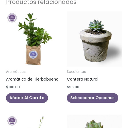
Productos relacionados
Aromáticas
Suculentas
Aromática de Hierbabuena
Cantera Natural
$
100.00
$
96.00
Este
Añadir Al Carrito
Seleccionar Opciones
prod
tiene
múlti
varia