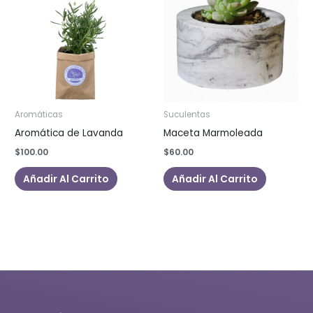
Las
opci
se
pued
elegi
en
la
Aromáticas
Suculentas
pági
Aromática de Lavanda
Maceta Marmoleada
de
$
100.00
$
60.00
prod
Añadir Al Carrito
Añadir Al Carrito