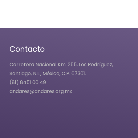
opciones
se
pueden
elegir
en
la
Contacto
página
de
Carretera Nacional Km. 255, Los Rodríguez,
producto
Santiago, N.L., México, C.P. 67301.
(81) 8451 00 49
andares@andares.org.mx