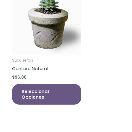
Suculentas
Cantera Natural
$
96.00
Este
Seleccionar
producto
Opciones
tiene
múltiples
variantes.
Las