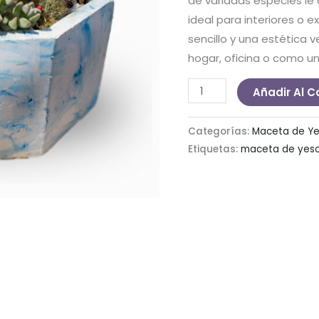
de variadas especies le 
ideal para interiores o 
sencillo y una estética v
hogar, oficina o como un
Terrario
Añadir Al C
Octagonal
cantidad
Categorías:
Maceta de Y
Etiquetas:
maceta de yes