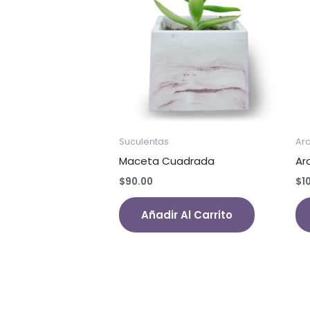
Suculentas
Ar
Maceta Cuadrada
Ar
$
90.00
$
1
Añadir Al Carrito