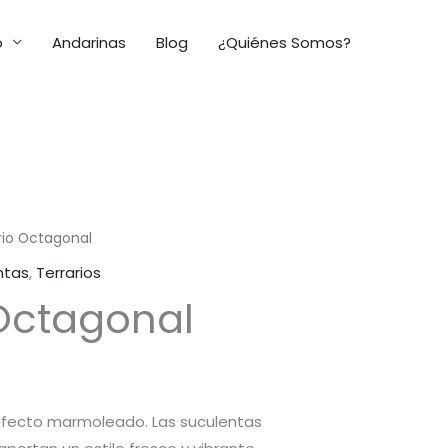
o
Andarinas
Blog
¿Quiénes Somos?
rio Octagonal
ntas
,
Terrarios
 Octagonal
efecto marmoleado. Las suculentas