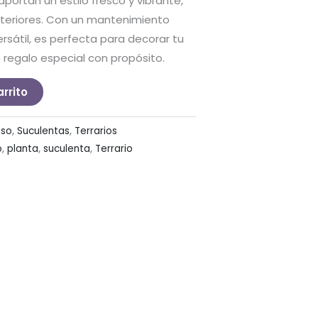
aportan un estilo fresco y vibrante,
exteriores. Con un mantenimiento
ersátil, es perfecta para decorar tu
 regalo especial con propósito.
arrito
eso
,
Suculentas
,
Terrarios
o
,
planta
,
suculenta
,
Terrario