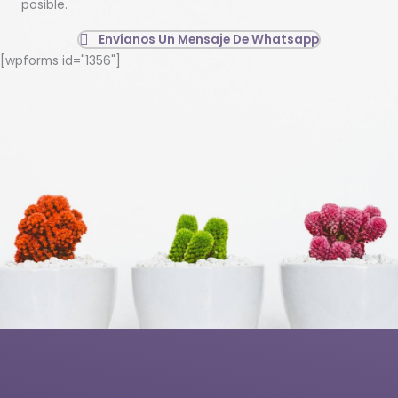
posible.
la
pági
Envíanos Un Mensaje De Whatsapp
de
[wpforms id="1356"]
prod