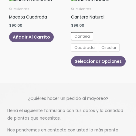
Suculentas
Suculentas
Maceta Cuadrada
Cantera Natural
$
90.00
$
96.00
Cantera
Añadir Al Carrito
Cuadrada
Circular
Este
Seleccionar Opciones
prod
tiene
múlti
varia
Las
¿Quiéres hacer un pedido al mayoreo?
opci
se
Llena el siguiente formulario con tus datos y la cantidad
pued
de plantas que necesitas.
elegi
Nos pondremos en contacto con usted lo más pronto
en