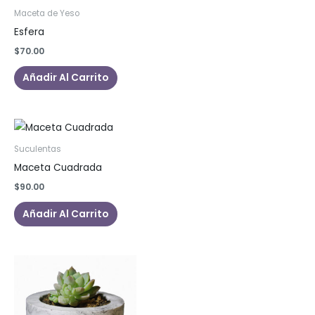
Las
Maceta de Yeso
opciones
Esfera
se
$
70.00
pueden
Añadir Al Carrito
elegir
en
la
página
de
Suculentas
producto
Maceta Cuadrada
$
90.00
Añadir Al Carrito