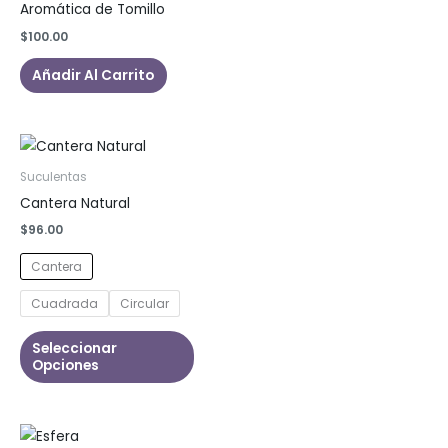
Aromática de Tomillo
$
100.00
Añadir Al Carrito
Suculentas
Cantera Natural
$
96.00
Cantera
Cuadrada
Circular
Este
Seleccionar
producto
Opciones
tiene
múltiples
variantes.